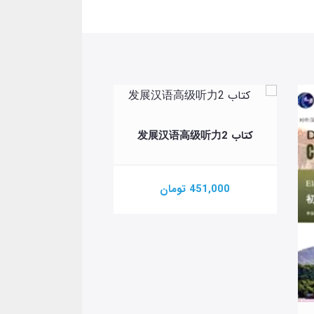
کتاب 发展汉语高级听力2
451,000 تومان