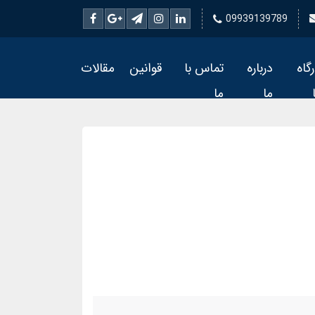
09939139789
رگاه
درباره
تماس با
قوانین
مقالات
ما
ما