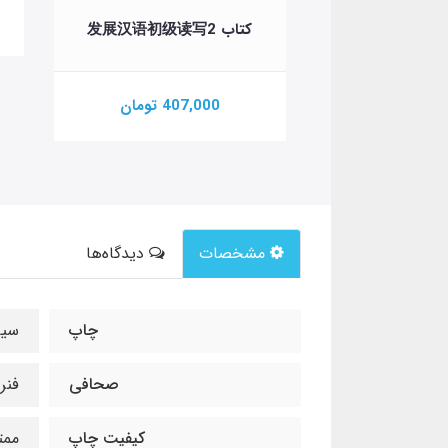
تومان
کتاب 发展汉语初级读写2
407,000 تومان
مشخصات
دیدگاه‌ها
چاپ
سیا
صحافی
فنر
کیفیت چاپ
ممت