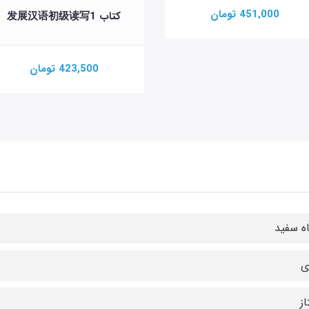
451,000 تومان
کتاب 发展汉语初级读写1
423,500 تومان
ه سفید
ی
از