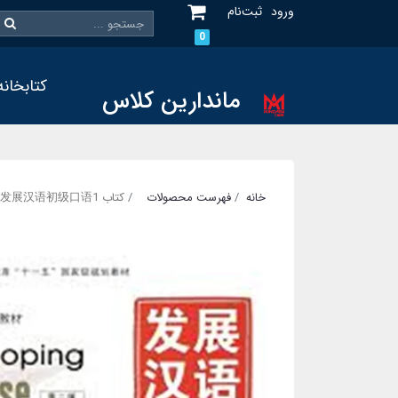
ورود
ثبت‌نام
0
کتابخانه
ماندارین کلاس
خانه
فهرست محصولات
کتاب 发展汉语初级口语1