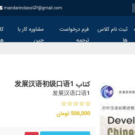
mandarinclassGP@gmail.com
ثبت نام کلاس
فرم درخواست
مشاوره کار با
کا
ها
ترجمه
چین
ها
کتاب 发展汉语初级口语1
发展汉语口语1
506,000
تومان