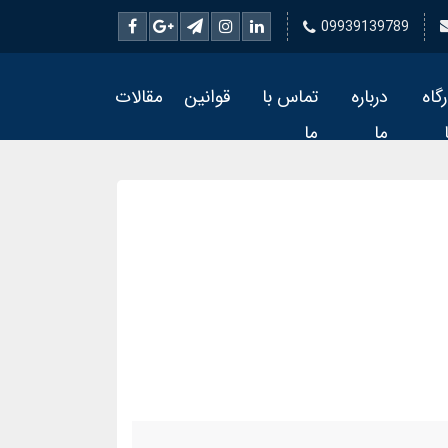
09939139789
رگاه
درباره
تماس با
قوانین
مقالات
ما
ما