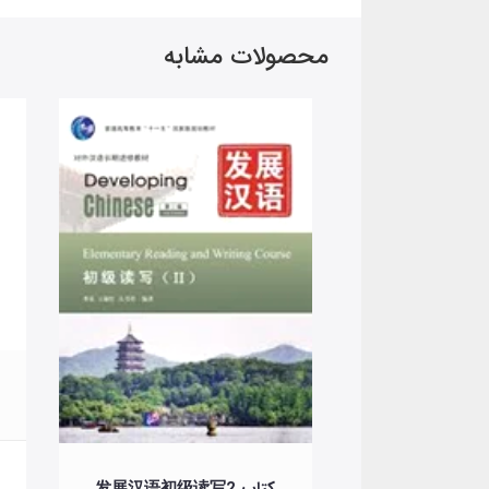
محصولات مشابه
تومان
کتاب 发展汉语初级读写2