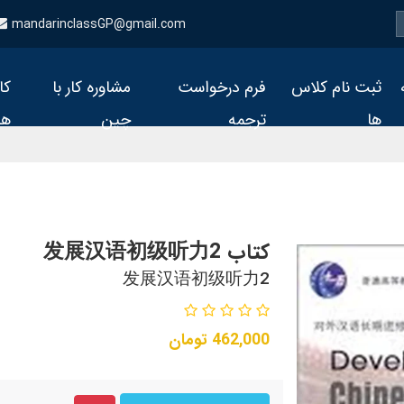
mandarinclassGP@gmail.com
ثبت نام کلاس
فرم درخواست
مشاوره کار با
کا
ها
ترجمه
چین
ها
کتاب 发展汉语初级听力2
发展汉语初级听力2
462,000
تومان