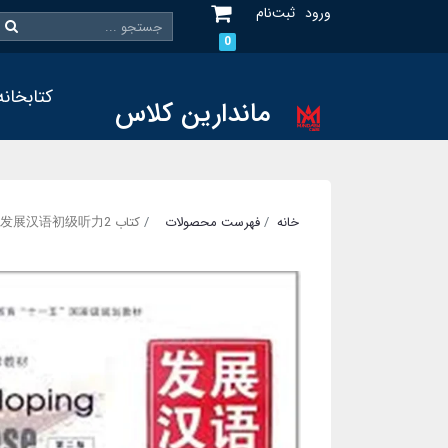
ورود
ثبت‌نام
0
کتابخانه
ماندارین کلاس
خانه
فهرست محصولات
کتاب 发展汉语初级听力2