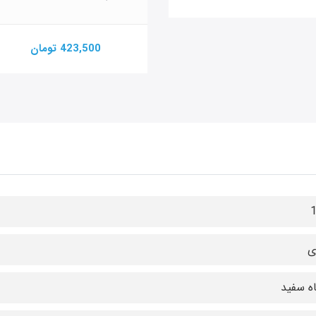
423,500 تومان
ی
ه سفید