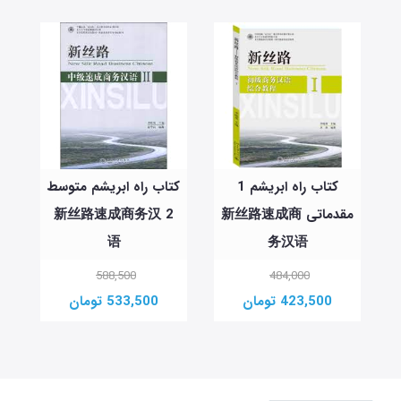
کتاب راه ابریشم 1
کتاب راه ابریشم متوسط
مقدماتی 新丝路速成商
2 新丝路速成商务汉
ک
语
务汉语
新
588,500
484,000
423,500 تومان
533,500 تومان