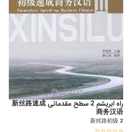
راه ابریشم 2 سطح مقدماتی 新丝路速成
商务汉语
新丝路初级 2