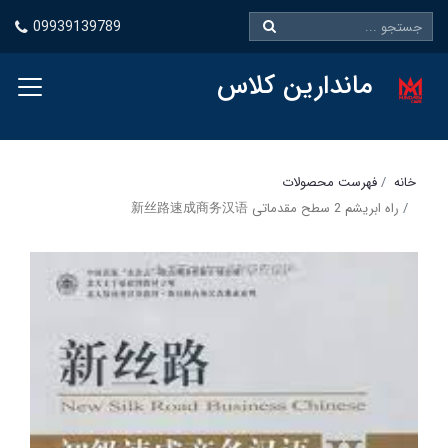
09939139789
ماندارین کلاس
خانه
فهرست محصولات
راه ابریشم 2 سطح مقدماتی 新丝路速成商务汉语