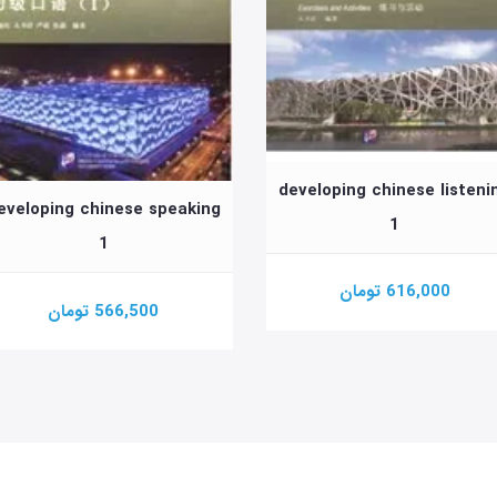
developing chinese listeni
eveloping chinese speaking
1
1
616,000 تومان
566,500 تومان