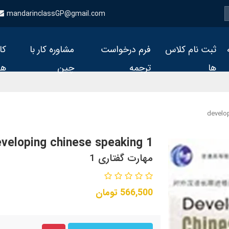
mandarinclassGP@gmail.com
ثبت نام کلاس
فرم درخواست
مشاوره کار با
کا
ها
ترجمه
چین
ها
develo
veloping chinese speaking 1
مهارت گفتاری 1
566,500
تومان