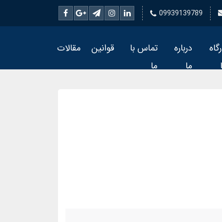
09939139789
رگاه
درباره
تماس با
قوانین
مقالات
ما
ما