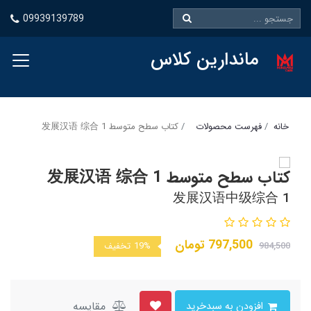
09939139789
ماندارین کلاس
خانه
فهرست محصولات
کتاب سطح متوسط 发展汉语 综合 1
کتاب سطح متوسط 发展汉语 综合 1
发展汉语中级综合 1
797,500
تومان
984,500
19%
تخفیف
مقایسه
افزودن به سبدخرید