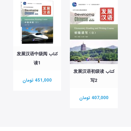
کتاب 发展汉语中级阅
读1
کتاب 发展汉语初级读
451,000 تومان
写2
407,000 تومان