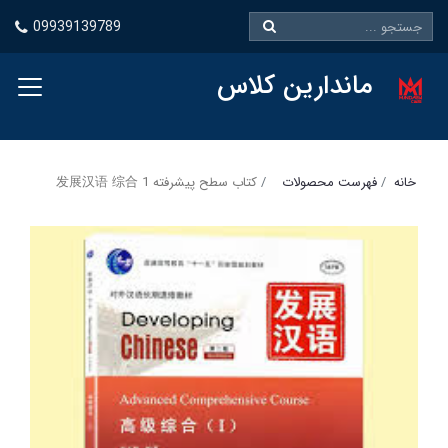
09939139789
ماندارین کلاس
خانه
فهرست محصولات
کتاب سطح پیشرفته 发展汉语 综合 1