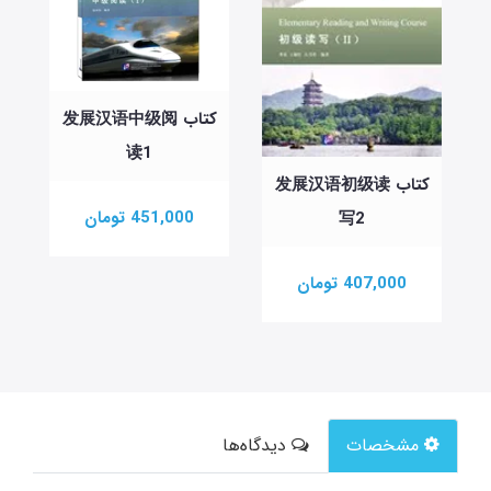
کتاب 发展汉语中级阅
读1
کتاب 发展汉语初级读
451,000 تومان
写2
407,000 تومان
مشخصات
دیدگاه‌ها