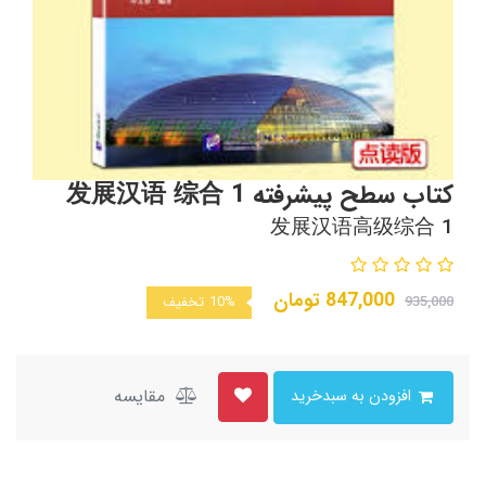
کتاب سطح پیشرفته 发展汉语 综合 1
发展汉语高级综合 1
847,000
تومان
935,000
10%
تخفیف
مقایسه
افزودن به سبدخرید