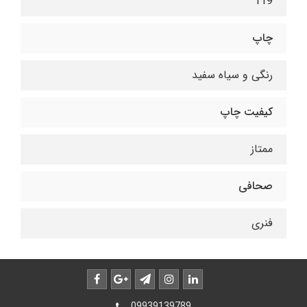
119
چاپ
رنگی و سیاه سفید
کیفیت چاپ
ممتاز
صحافی
فنری
09939139789