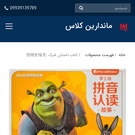
09939139789
ماندارین کلاس
خانه
فهرست محصولات
کتاب داستان شرک .怪物史瑞克