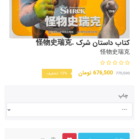
کتاب داستان شرک .怪物史瑞克
怪物史瑞克
676,500
تومان
775,500
13%
تخفیف
چاپ