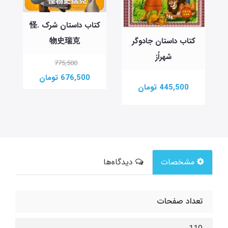
کتاب داستان شرک .怪
物史瑞克
کتاب داستان جادوگر
شهراُز
775,500
676,500 تومان
445,500 تومان
مشخصات
دیدگاه‌ها
تعداد صفحات