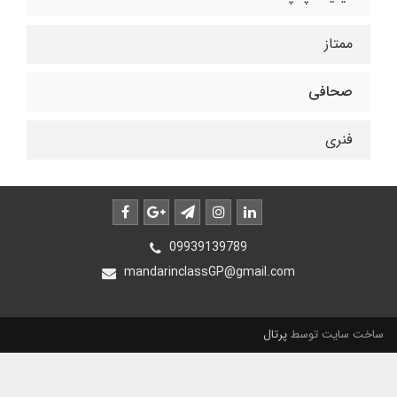
ممتاز
صحافی
فنری
09939139789
mandarinclassGP@gmail.com
ساخت سایت توسط
پرتال