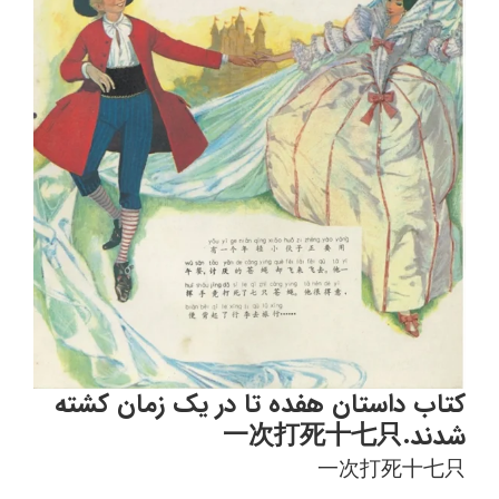
کتاب داستان هفده تا در یک زمان کشته
شدند.一次打死十七只
一次打死十七只