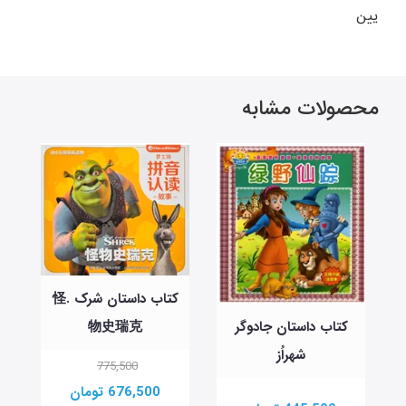
یین
محصولات مشابه
کتاب داستان شرک .怪
物史瑞克
کتاب داستان جادوگر
شهراُز
775,500
676,500 تومان