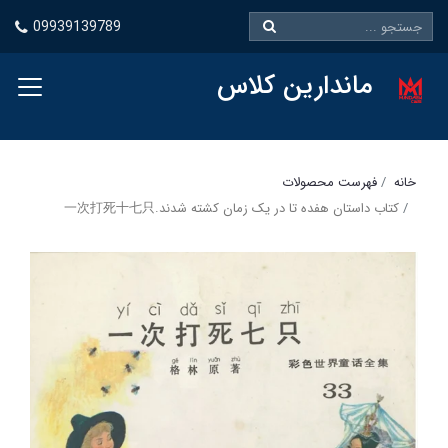
09939139789
ماندارین کلاس
خانه
فهرست محصولات
کتاب داستان هفده تا در یک زمان کشته شدند.一次打死十七只