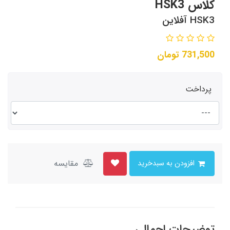
کلاس HSK3
HSK3 آفلاین
731,500
تومان
پرداخت
مقایسه
افزودن به سبدخرید
توضیحات اجمالی