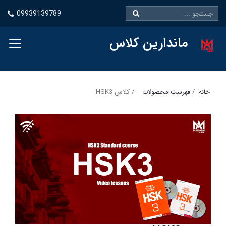
09939139789
ماندارین کلاس
خانه
فهرست محصولات
کلاس HSK3