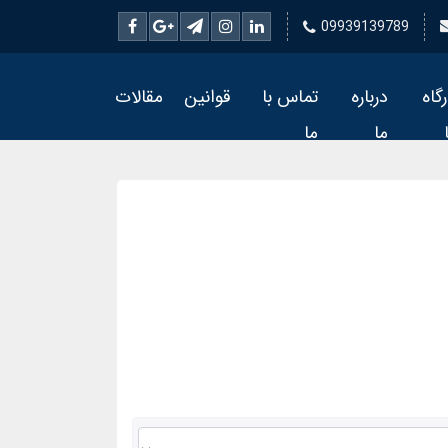
09939139789
رگاه
درباره
تماس با
قوانین
مقالات
ما
ما