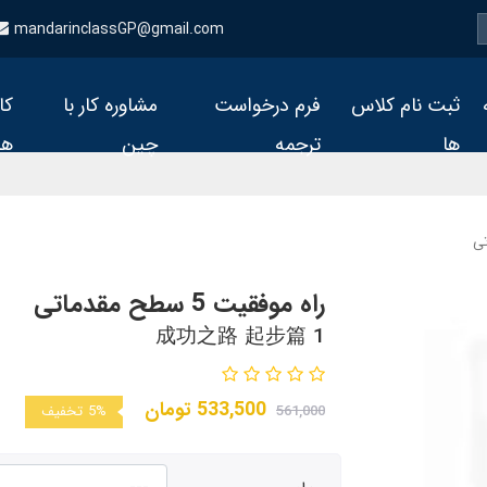
mandarinclassGP@gmail.com
ثبت نام کلاس
فرم درخواست
مشاوره کار با
کا
ها
ترجمه
چین
ها
راه موفقیت 5 سطح مقدماتی
成功之路 起步篇 1
533,500
تومان
561,000
5%
تخفیف