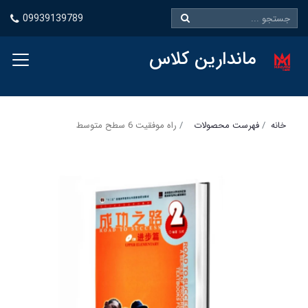
09939139789
ماندارین کلاس
خانه
فهرست محصولات
راه موفقیت 6 سطح متوسط