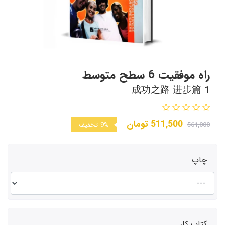
راه موفقیت 6 سطح متوسط
成功之路 进步篇 1
511,500
تومان
561,000
9%
تخفیف
چاپ
کتاب کار