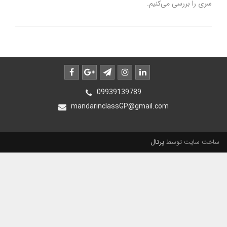
سری را بررسی می‌کنیم.
09939139789
mandarinclassGP@gmail.com
ساخت سایت توسط
پرتال