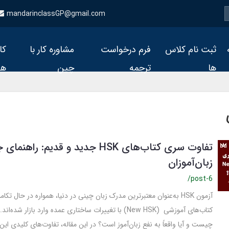
mandarinclassGP@gmail.com
ثبت نام کلاس
فرم درخواست
مشاوره کار با
کا
ها
ترجمه
چین
ها
تفاوت سری کتاب‌های HSK جدید و قدیم: را
زبان‌آموزان
/post-6
آزمون HSK به‌عنوان معتبرترین مدرک زبان چینی در دنیا، همواره در حال ت
کتاب‌های آموزشی (New HSK) با تغییرات ساختاری عمده وارد بازار شده
چیست و آیا واقعاً به نفع زبان‌آموز است؟ در این مقاله، تفاوت‌های کلیدی ای