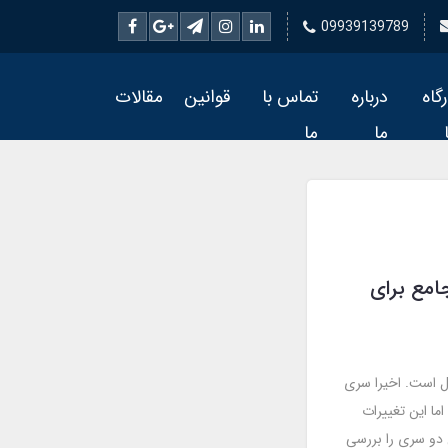
09939139789
رگاه
درباره
تماس با
قوانین
مقالات
ما
ما
هنمای جامع برای
کامل است. اخیرا سری
‌اند. اما این تغییرات
ن دو سری را بررسی