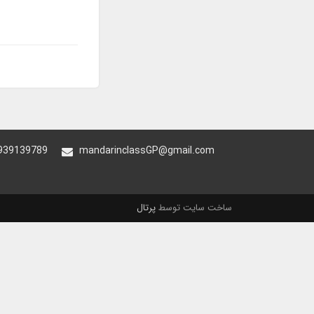
939139789
mandarinclassGP@gmail.com
ساخت سایت توسط
پرتال