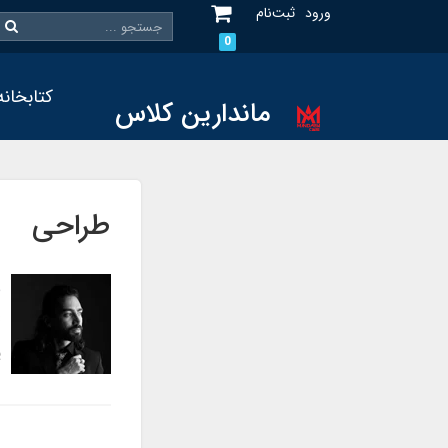
ورود
ثبت‌نام
0
کتابخانه
ماندارین کلاس
طراحی
م
3
پ