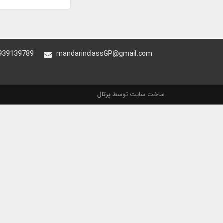
939139789
mandarinclassGP@gmail.com
ساخت سایت توسط
پرتال