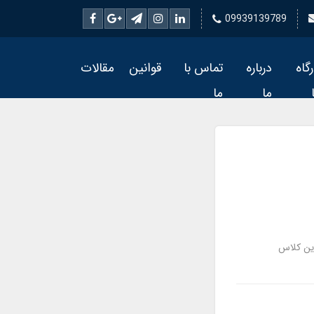
09939139789
رگاه
درباره
تماس با
قوانین
مقالات
ما
ما
رین کلاس