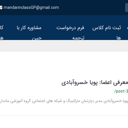
mandarinclassGP@gmail.com
ثبت نام کلاس
فرم درخواست
مشاوره کار با
کا
ها
ترجمه
چین
ها
عرفی اعضا: پویا خسروآبادی
/post-
ویا خسروآبادی مدیر دپارتمان مارکتینگ و شبکه های اجتماعی گروه آموزشی ماندا