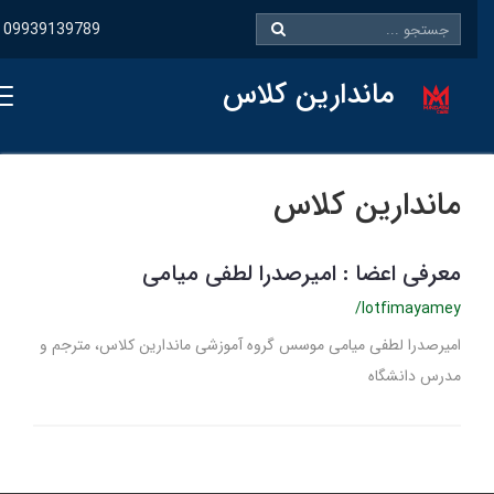
09939139789
ماندارین کلاس
ماندارین کلاس
معرفی اعضا : امیرصدرا لطفی میامی
/lotfimayamey
امیرصدرا لطفی میامی موسس گروه آموزشی ماندارین کلاس، مترجم و
مدرس دانشگاه