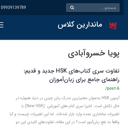
09939139789
ماندارین کلاس
پویا خسروآبادی
تفاوت سری کتاب‌های HSK جدید و قدیم:
راهنمای جامع برای زبان‌آموزان
/post-6
آزمون HSK به‌عنوان معتبرترین مدرک زبان چینی در دنیا، همواره در
حال تکامل است. اخیرا سری کتاب‌های آموزشی (New HSK) با
تغییرات ساختاری عمده وارد بازار شده‌اند. اما این تغییرات چیست و آیا
واقعاً به نفع زبان‌آموز است؟ در این مقاله، تفاوت‌های کلیدی این دو