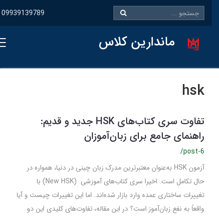
09939139789
ماندارین کلاس
hsk
تفاوت سری کتاب‌های HSK جدید و قدیم:
راهنمای جامع برای زبان‌آموزان
/post-6
آزمون HSK به‌عنوان معتبرترین مدرک زبان چینی در دنیا، همواره در
حال تکامل است. اخیرا سری کتاب‌های آموزشی (New HSK) با
تغییرات ساختاری عمده وارد بازار شده‌اند. اما این تغییرات چیست و آیا
واقعاً به نفع زبان‌آموز است؟ در این مقاله، تفاوت‌های کلیدی این دو