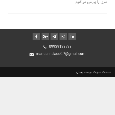
سری را بررسی می‌کنیم.
09939139789
mandarinclassGP@gmail.com
ساخت سایت توسط
پرتال