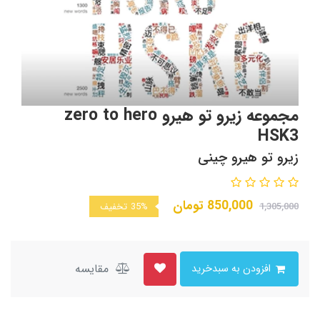
مجموعه زیرو تو هیرو zero to hero
HSK3
زیرو تو هیرو چینی
850,000
تومان
1,305,000
35%
تخفیف
مقایسه
افزودن به سبدخرید