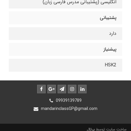
انگلیسی (پشتیبانی مدرس فارسی زبان)
پشتیبانی
دارد
پیشنیاز
HSK2
09939139789
mandarinclassGP@gmail.com
ساخت سایت توسط
پرتال