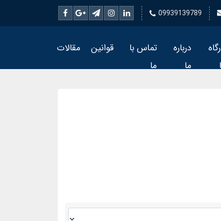
09939139789
رگاه
درباره
تماس با
قوانین
مقالات
ما
ما