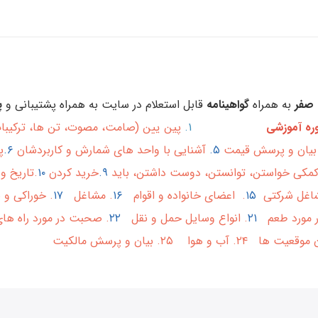
 صفر
به همراه
گواهینامه
قابل استعلام در سایت به همراه پشتیبانی و
پ
ره آموزشی
۱.
پین یین (صامت، مصوت، تن ها، ترکیب
بیان و پرسش قیمت
۵.
آشنایی با واحد های شمارش و کاربردشان
۶.
پ
 کمکی خواستن، توانستن، دوست داشتن، باید
۹.
خرید کردن
۱۰
.تاریخ 
شاغل شرکتی
۱۵
. اعضای خانواده و اقوام
۱۶
. مشاغل
۱۷
. خوراکی 
در مورد طعم
۲۱
. انواع وسایل حمل و نقل
۲۲
۲. بیان و پرسش مالکیت