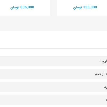
330,000 تومان
836,000 تومان
ری ۱
ه از صفر
رد
د