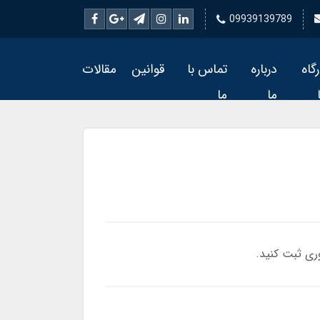
09939139789
رگاه
درباره
تماس با
قوانین
مقالات
ما
ما
ری ثبت کنید.