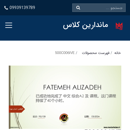
09939139789
ماندارین کلاس
خانه
فهرست محصولات
500C006IVE