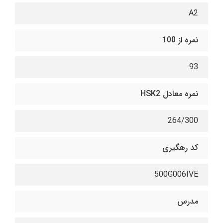
A2
نمره از 100
93
نمره معادل HSK2
264/300
کد رهگیری
500G006IVE
مدرس