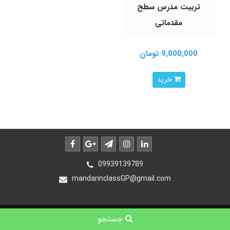
تربیت مدرس سطح
مقدماتی
9,000,000 تومان
خرید
09939139789
mandarinclassGP@gmail.com
ساخت سایت توسط
پرتال
جستجو