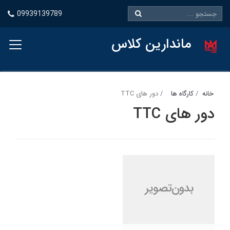
09939139789
ماندارین کلاس
خانه
کارگاه ها
دور های TTC
دور های TTC