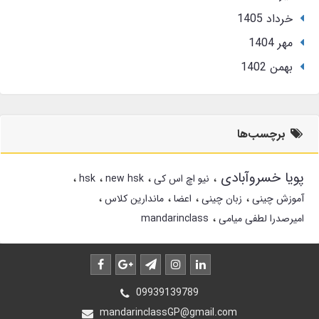
خرداد 1405
مهر 1404
بهمن 1402
برچسب‌ها
پویا خسروآبادی
نیو اچ اس کی
new hsk
hsk
آموزش چینی
زبان چینی
اعضا
ماندارین کلاس
امیرصدرا لطفی میامی
mandarinclass
09939139789
mandarinclassGP@gmail.com