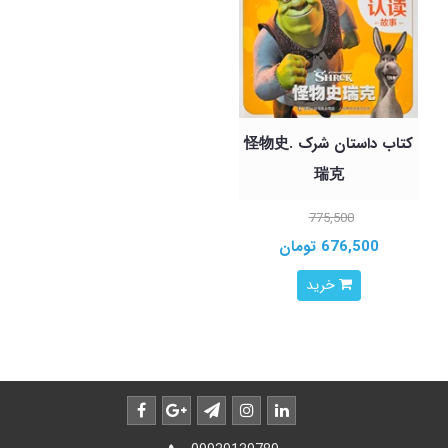
کتاب داستان شرک .怪物史
瑞克
775,500
676,500 تومان
خرید