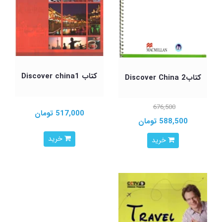
کتاب Discover china1
کتابDiscover China 2
676,500
517,000 تومان
588,500 تومان
خرید
خرید