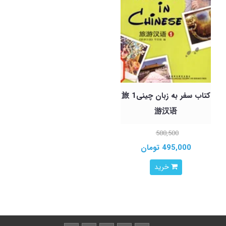
کتاب سفر به زبان چینی1 旅
游汉语
588,500
495,000 تومان
خرید