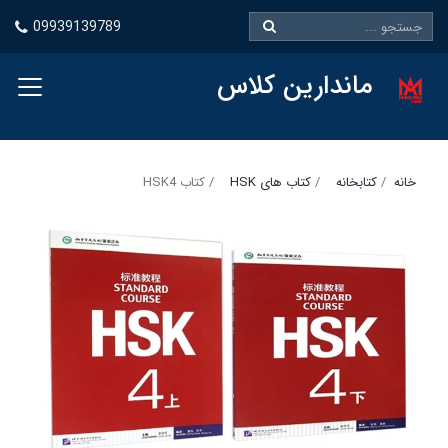
09939139789
ماندارین کلاس
خانه
کتابخانه
کتاب های HSK
کتاب HSK4