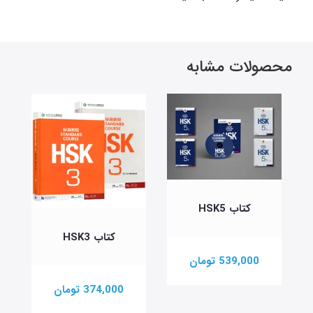
محصولات مشابه
کتاب HSK5
کتاب HSK3
539,000 تومان
374,000 تومان