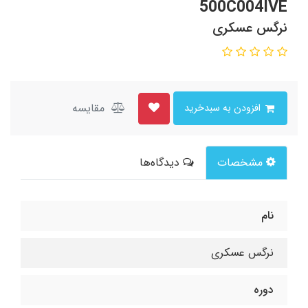
500C004IVE
نرگس عسکری
مقایسه
افزودن به سبدخرید
مشخصات
دیدگاه‌ها
نام
نرگس عسکری
دوره