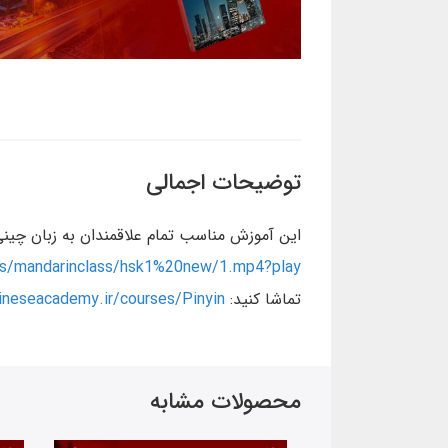
توضیحات اجمالی
این آموزش مناسب تمام علاقمندان به زبان چینی وداوطلبین آزمون HSK برای بورسیه تحصیلی 
iles/mandarinclass/hsk1%20new/1.mp4?play
تماشا کنید:
ineseacademy.ir/courses/Pinyin
محصولات مشابه