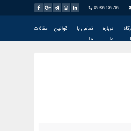
09939139789
رگاه
درباره
تماس با
قوانین
مقالات
ما
ما