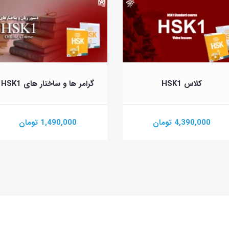
کلاس HSK1
گرامر ها و ساختار های HSK1
4,390,000 تومان
1,490,000 تومان