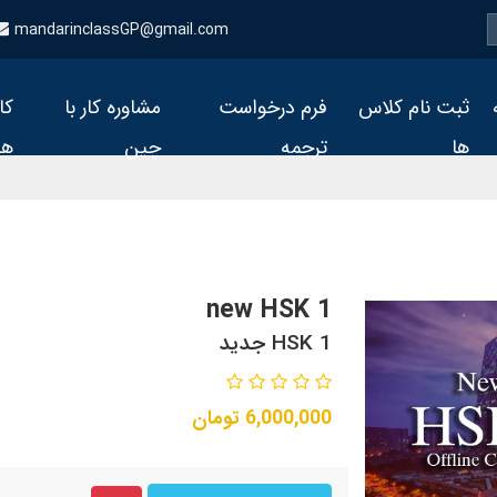
mandarinclassGP@gmail.com
ثبت نام کلاس
فرم درخواست
مشاوره کار با
کا
ها
ترجمه
چین
ها
new HSK 1
HSK 1 جدید
6,000,000
تومان