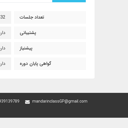
تعداد جلسات
32 جلسه
پشتیبانی
دار
پیشنیاز
دارد: آم
گواهی پایان دوره
دار
939139789
mandarinclassGP@gmail.com
ساخت سایت توسط
پرتال