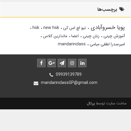
برچسب‌ها
پویا خسروآبادی
نیو اچ اس کی
new hsk
hsk
آموزش چینی
زبان چینی
اعضا
ماندارین کلاس
امیرصدرا لطفی میامی
mandarinclass
09939139789
mandarinclassGP@gmail.com
ساخت سایت توسط
پرتال