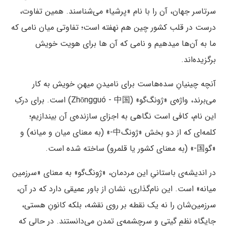
سرتاسر جهان، آن را با نام «پرشیا» می‌شناسند. همین تفاوت،
درست در قلب کشور چین هم نهفته است؛ تفاوتی میان نامی که
ما به آن‌ها میدهیم و نامی که آن ها برای هویت خویش
برگزیده‌اند.
آنچه چینیانِ سده‌هاست برای نامیدنِ میهنِ خویش به کار
می‌برند، واژه‌ی «ژونگ‌گو» (Zhōngguó - 中国) است. برای درکِ
این نام، کافی است نگاهی به اجزای سازنده‌ی آن بیندازیم؛
کلمه‌ای که از دو بخش «ژونگ中-» (به معنای میان و میانه) و
«گو国-» (به معنای کشور یا قلمرو) ساخته شده است.
در اندیشه‌ی باستانیِ این مردمان، «ژونگ‌گو» به معنای «سرزمین
میانه» است. این نام‌گذاری، نشان از باور عمیقی دارد که در آن،
سرزمین‌شان را نه یک نقطه بر روی نقشه، بلکه کانونِ هستی،
جایگاه نظمِ گیتی و سرچشمه‌ی تمدن می‌دانستند. در حالی که