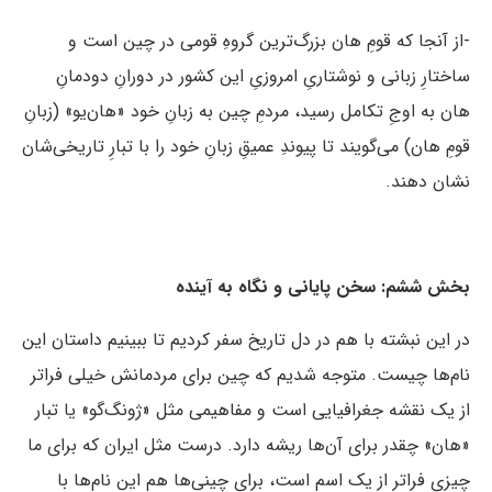
-از آنجا که قومِ هان بزرگ‌ترین گروهِ قومی در چین است و
ساختارِ زبانی و نوشتاریِ امروزیِ این کشور در دورانِ دودمانِ
هان به اوجِ تکامل رسید، مردمِ چین به زبانِ خود «هان‌یو» (زبانِ
قومِ هان) می‌گویند تا پیوندِ عمیقِ زبانِ خود را با تبارِ تاریخی‌شان
نشان دهند.
بخش ششم: سخن پایانی و نگاه به آینده
در این نبشته با هم در دل تاریخ سفر کردیم تا ببینیم داستان این
نام‌ها چیست. متوجه شدیم که چین برای مردمانش خیلی فراتر
از یک نقشه جغرافیایی است و مفاهیمی مثل «ژونگ‌گو» یا تبار
«هان» چقدر برای آن‌ها ریشه دارد. درست مثل ایران که برای ما
چیزی فراتر از یک اسم است، برای چینی‌ها هم این نام‌ها با