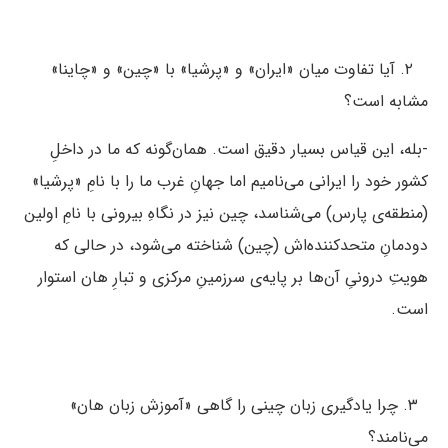
۲. آیا تفاوت میان «ایران» و «پرشیا» با «چین» و «چاینا»
مشابه است؟
-بله، این قیاس بسیار دقیق است. همان‌گونه که ما در داخلِ
کشور خود را ایرانی می‌نامیم اما جهانِ غرب ما را با نامِ «پرشیا»
(منطقه‌ی پارس) می‌شناسد، چین نیز در نگاهِ بیرونی با نامِ اولین
دودمانِ متحدکننده‌اش (چین) شناخته می‌شود، در حالی که
هویتِ درونیِ آن‌ها بر پایه‌ی سرزمینِ مرکزی و تبارِ هان استوار
است.
۳. چرا یادگیری زبان چینی را گاهی «آموزش زبان هان»
می‌نامند؟