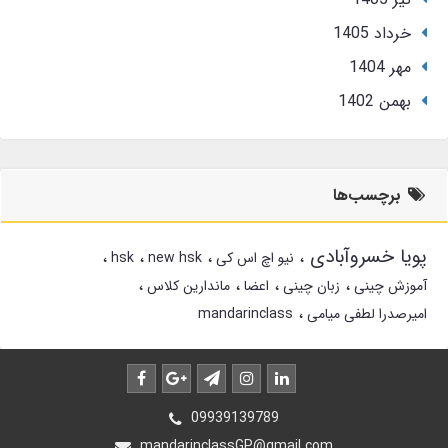
خرداد 1405
مهر 1404
بهمن 1402
برچسب‌ها
پویا خسروآبادی
نیو اچ اس کی
new hsk
hsk
آموزش چینی
زبان چینی
اعضا
ماندارین کلاس
امیرصدرا لطفی میامی
mandarinclass
09939139789
mandarinclassGP@gmail.com